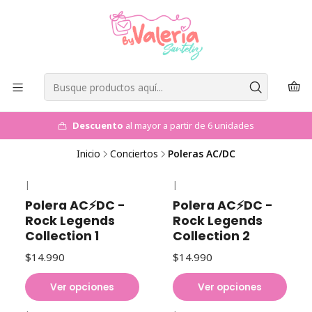
Descuento
al mayor a partir de 6 unidades
Inicio
Conciertos
Poleras AC/DC
|
|
Polera AC⚡DC -
Polera AC⚡DC -
Rock Legends
Rock Legends
Collection 1
Collection 2
$14.990
$14.990
Ver opciones
Ver opciones