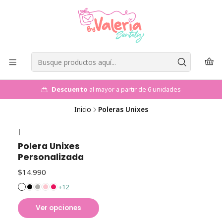
Descuento
al mayor a partir de 6 unidades
Inicio
Poleras Unixes
|
Polera Unixes
Personalizada
$14.990
+12
Ver opciones