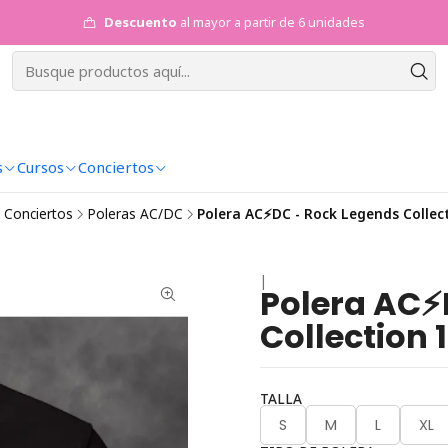
Descuento
al mayor a partir de 6 unidades
s
Cursos
Conciertos
Conciertos
Poleras AC/DC
Polera AC⚡DC - Rock Legends Collec
|
Polera AC⚡
Collection 1
TALLA
S
M
L
XL