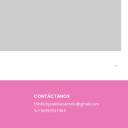
CONTÁCTANOS
info.byvaleriasanteliz@gmail.com
+56993597464